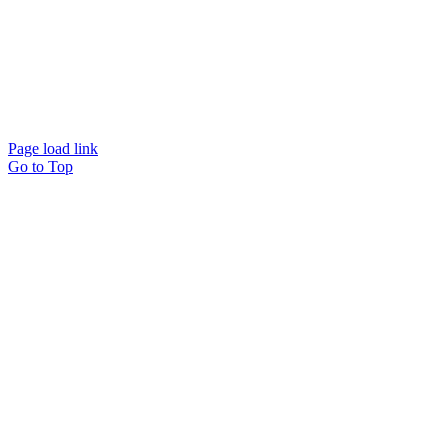
A&S Autoteile
Ringstraße 2
48480 Spelle
Page load link
Go to Top