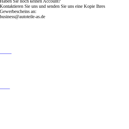
Haben Sie noch keinen Account?
Kontaktieren Sie uns und senden Sie uns eine Kopie Ihres
Gewerbescheins an:
business@autoteile-as.de
Links
Home
Sortiment
Lieferung
Katalog
Rechtliches
Impressum
Datenschutz
Widerrufsbelehrung
AGB
Kontakt
Handy: 0174 6127806
E-Mail: business@autoteile-as.de
Anschrift